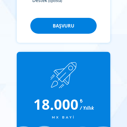
Destek
(Eposta)
BAŞVURU
18.000
₺
/ Yıllık
MX BAYI