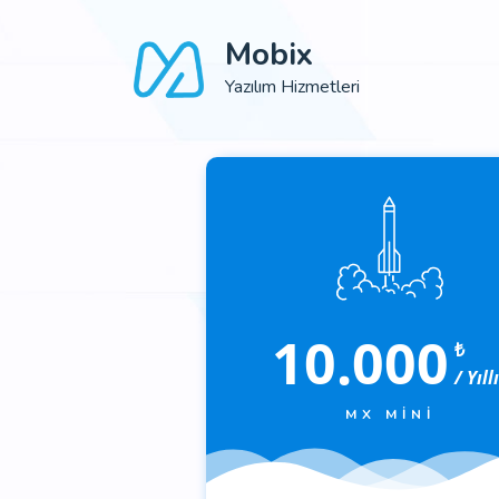
Mobix
Yazılım Hizmetleri
10.000
₺
/ Yıll
MX MINI