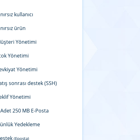
ınırsız kullanıcı
ınırsız ürün
üşteri Yönetimi
tok Yönetimi
evkiyat Yönetimi
atış sonrası destek (SSH)
eklif Yönetimi
 Adet 250 MB E-Posta
ünlük Yedekleme
estek
(Eposta)