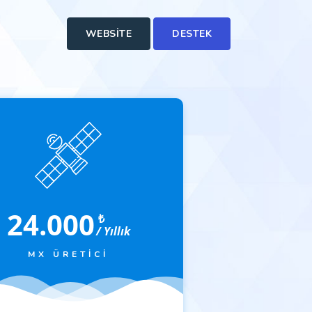
WEBSITE
DESTEK
24.000
₺
/ Yıllık
MX ÜRETICI