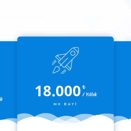
18.000
₺
/ Yıllık
ık
MX BAYI