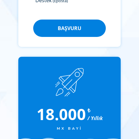
Destek
(Eposta)
BAŞVURU
18.000
₺
/ Yıllık
MX BAYI