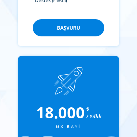
Destek
(Eposta)
BAŞVURU
18.000
₺
/ Yıllık
MX BAYI