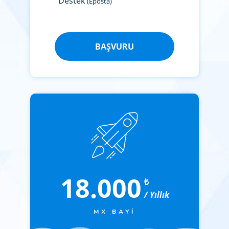
Destek
(Eposta)
BAŞVURU
18.000
₺
/ Yıllık
MX BAYI