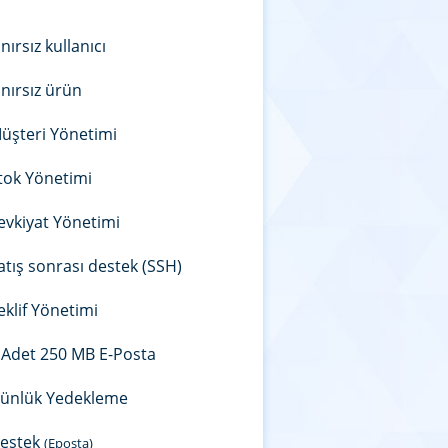
ınırsız kullanıcı
ınırsız ürün
üşteri Yönetimi
tok Yönetimi
evkiyat Yönetimi
atış sonrası destek (SSH)
eklif Yönetimi
 Adet 250 MB E-Posta
ünlük Yedekleme
estek
(Eposta)