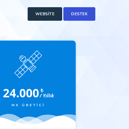
WEBSITE
DESTEK
24.000
₺
/ Yıllık
MX ÜRETICI