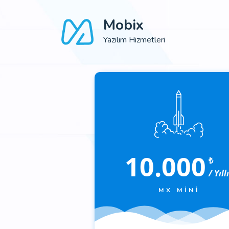
Mobix
Yazılım Hizmetleri
10.000
₺
/ Yıll
MX MINI