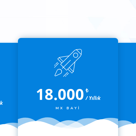
18.000
₺
/ Yıllık
ık
MX BAYI