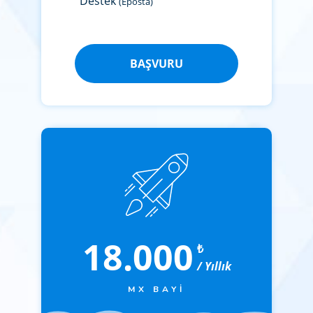
Destek
(Eposta)
BAŞVURU
18.000
₺
/ Yıllık
MX BAYI