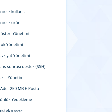
ınırsız kullanıcı
ınırsız ürün
üşteri Yönetimi
tok Yönetimi
evkiyat Yönetimi
atış sonrası destek (SSH)
eklif Yönetimi
 Adet 250 MB E-Posta
ünlük Yedekleme
estek
(Eposta)