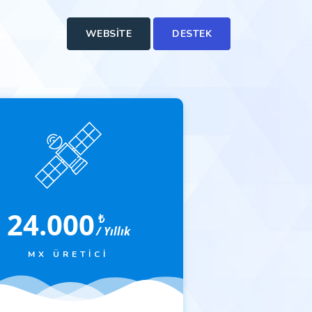
WEBSITE
DESTEK
24.000
₺
/ Yıllık
MX ÜRETICI