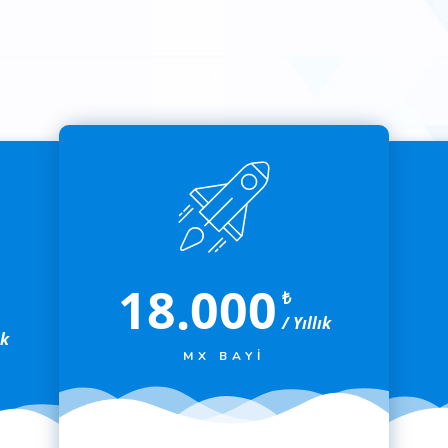
18.000
₺
/ Yıllık
ık
MX BAYI