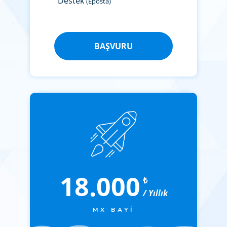
Destek
(Eposta)
BAŞVURU
18.000
₺
/ Yıllık
MX BAYI