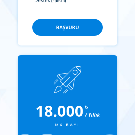
Destek
(Eposta)
BAŞVURU
18.000
₺
/ Yıllık
MX BAYI