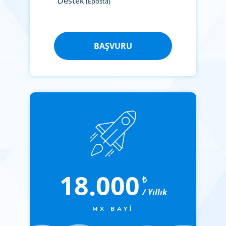
Destek
(Eposta)
BAŞVURU
18.000
₺
/ Yıllık
MX BAYI