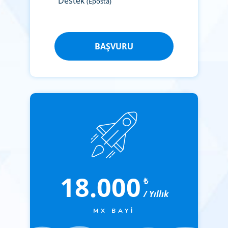
Destek
(Eposta)
BAŞVURU
18.000
₺
/ Yıllık
MX BAYI