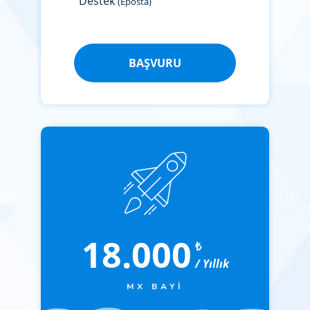
Destek
(Eposta)
BAŞVURU
18.000
₺
/ Yıllık
MX BAYI