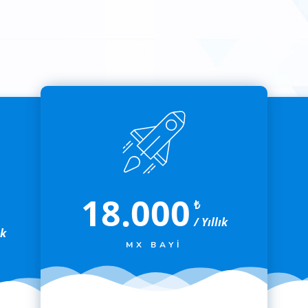
18.000
₺
/ Yıllık
ık
MX BAYI