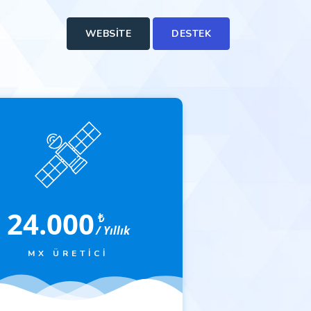
WEBSITE
DESTEK
24.000
₺
/ Yıllık
MX ÜRETICI