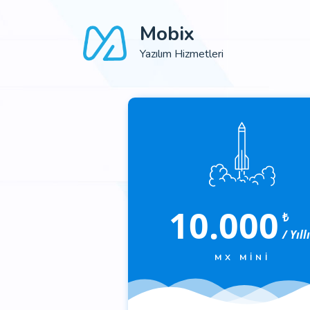
Mobix
Yazılım Hizmetleri
10.000
₺
/ Yıll
MX MINI