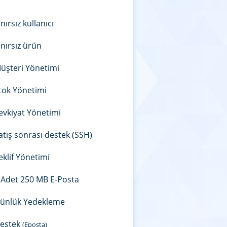
ınırsız kullanıcı
ınırsız ürün
üşteri Yönetimi
tok Yönetimi
evkiyat Yönetimi
atış sonrası destek (SSH)
eklif Yönetimi
 Adet 250 MB E-Posta
ünlük Yedekleme
estek
(Eposta)