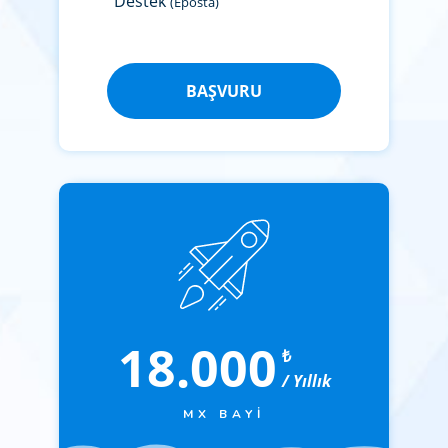
Destek
(Eposta)
BAŞVURU
18.000
₺
/ Yıllık
MX BAYI