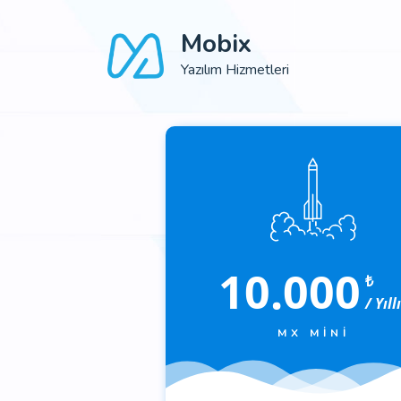
Mobix
Yazılım Hizmetleri
10.000
₺
/ Yıll
MX MINI