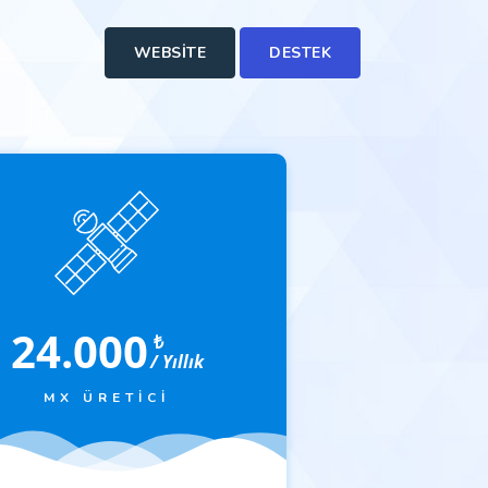
WEBSITE
DESTEK
24.000
₺
/ Yıllık
MX ÜRETICI