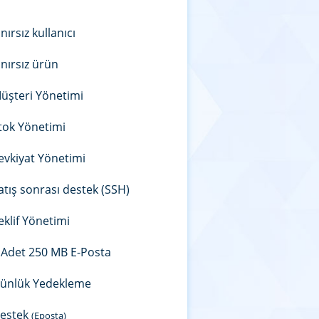
ınırsız kullanıcı
ınırsız ürün
üşteri Yönetimi
tok Yönetimi
evkiyat Yönetimi
atış sonrası destek (SSH)
eklif Yönetimi
 Adet 250 MB E-Posta
ünlük Yedekleme
estek
(Eposta)