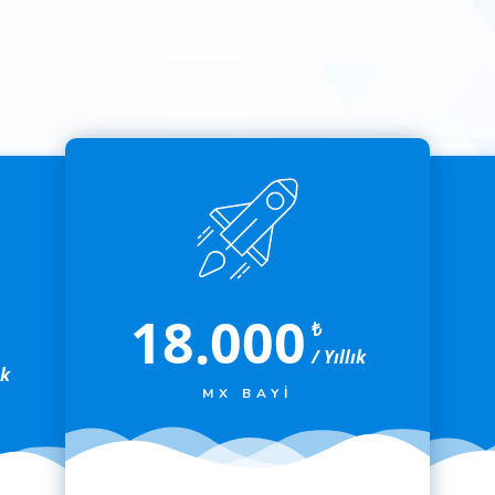
18.000
₺
/ Yıllık
ık
MX BAYI