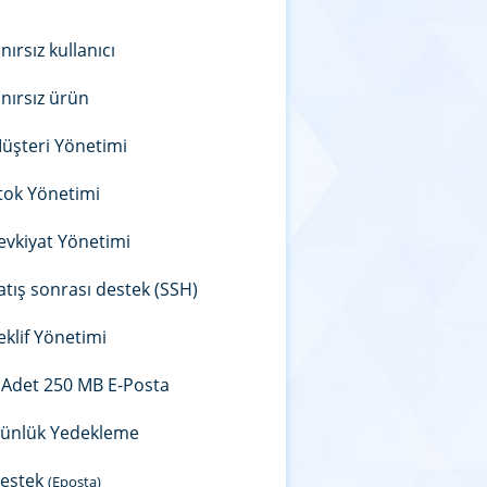
ınırsız kullanıcı
ınırsız ürün
üşteri Yönetimi
tok Yönetimi
evkiyat Yönetimi
atış sonrası destek (SSH)
eklif Yönetimi
 Adet 250 MB E-Posta
ünlük Yedekleme
estek
(Eposta)