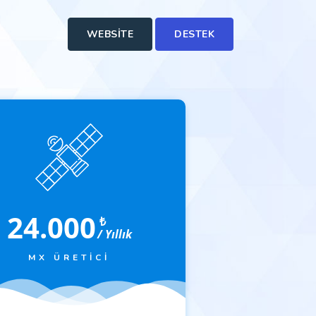
WEBSITE
DESTEK
24.000
₺
/ Yıllık
MX ÜRETICI