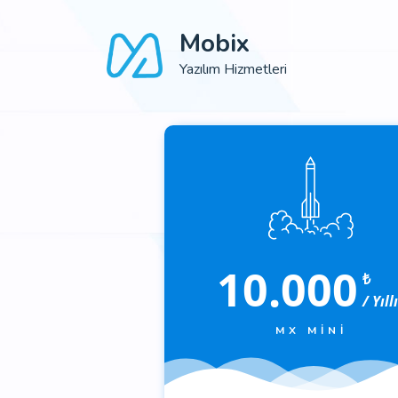
Mobix
Yazılım Hizmetleri
10.000
₺
/ Yıll
MX MINI