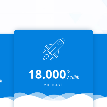
18.000
₺
/ Yıllık
ık
MX BAYI