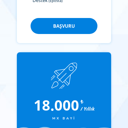
Destek
(Eposta)
BAŞVURU
18.000
₺
/ Yıllık
MX BAYI