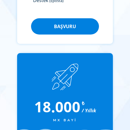
Destek
(Eposta)
BAŞVURU
18.000
₺
/ Yıllık
MX BAYI