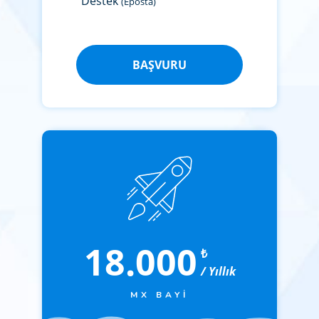
Destek
(Eposta)
BAŞVURU
18.000
₺
/ Yıllık
MX BAYI