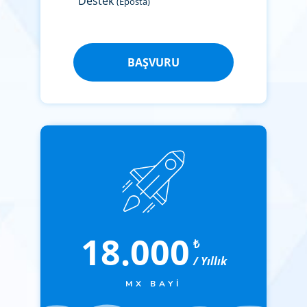
Destek
(Eposta)
BAŞVURU
18.000
₺
/ Yıllık
MX BAYI