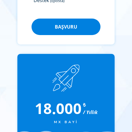
Destek
(Eposta)
BAŞVURU
18.000
₺
/ Yıllık
MX BAYI