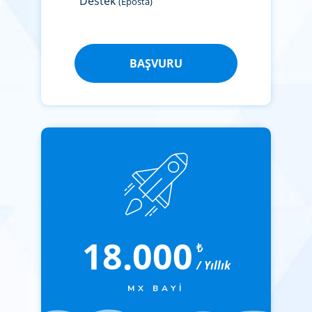
Destek
(Eposta)
BAŞVURU
18.000
₺
/ Yıllık
MX BAYI