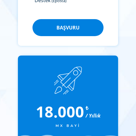
Destek
(Eposta)
BAŞVURU
18.000
₺
/ Yıllık
MX BAYI